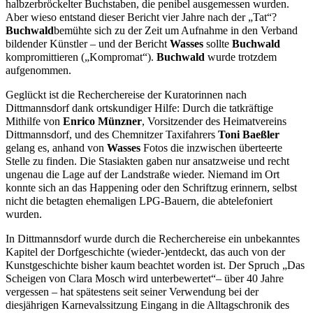
halbzerbröckelter Buchstaben, die penibel ausgemessen wurden.
Aber wieso entstand dieser Bericht vier Jahre nach der „Tat“?
Buchwald
bemühte sich zu der Zeit um Aufnahme in den Verband
bildender Künstler – und der Bericht
Wasses
sollte
Buchwald
kompromittieren („Kompromat“).
Buchwald
wurde trotzdem
aufgenommen.
Geglückt ist die Recherchereise der Kuratorinnen nach
Dittmannsdorf dank ortskundiger Hilfe: Durch die tatkräftige
Mithilfe von
Enrico Münzner
, Vorsitzender des Heimatvereins
Dittmannsdorf, und des Chemnitzer Taxifahrers
Toni Baeßler
gelang es, anhand von
Wasses
Fotos die inzwischen überteerte
Stelle zu finden. Die Stasiakten gaben nur ansatzweise und recht
ungenau die Lage auf der Landstraße wieder. Niemand im Ort
konnte sich an das Happening oder den Schriftzug erinnern, selbst
nicht die betagten ehemaligen LPG-Bauern, die abtelefoniert
wurden.
In Dittmannsdorf wurde durch die Recherchereise ein unbekanntes
Kapitel der Dorfgeschichte (wieder-)entdeckt, das auch von der
Kunstgeschichte bisher kaum beachtet worden ist. Der Spruch „Das
Scheigen von Clara Mosch wird unterbewertet“– über 40 Jahre
vergessen – hat spätestens seit seiner Verwendung bei der
diesjährigen Karnevalssitzung Eingang in die Alltagschronik des