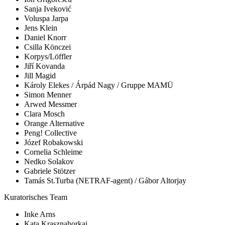
Sanja Iveković
Voluspa Jarpa
Jens Klein
Daniel Knorr
Csilla Könczei
Korpys/Löffler
Jiří Kovanda
Jill Magid
Károly Elekes / Árpád Nagy / Gruppe MAMÜ
Simon Menner
Arwed Messmer
Clara Mosch
Orange Alternative
Peng! Collective
Józef Robakowski
Cornelia Schleime
Nedko Solakov
Gabriele Stötzer
Tamás St.Turba (NETRAF-agent) / Gábor Altorjay
Kuratorisches Team
Inke Arns
Kata Krasznahorkai