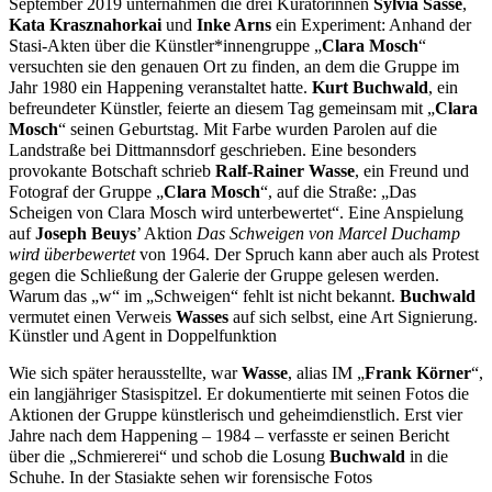
September 2019 unternahmen die drei Kuratorinnen
Sylvia Sasse
,
Kata Krasznahorkai
und
Inke Arns
ein Experiment: Anhand der
Stasi-Akten über die Künstler*innengruppe „
Clara Mosch
“
versuchten sie den genauen Ort zu finden, an dem die Gruppe im
Jahr 1980 ein Happening veranstaltet hatte.
Kurt Buchwald
, ein
befreundeter Künstler, feierte an diesem Tag gemeinsam mit „
Clara
Mosch
“ seinen Geburtstag. Mit Farbe wurden Parolen auf die
Landstraße bei Dittmannsdorf geschrieben. Eine besonders
provokante Botschaft schrieb
Ralf-Rainer Wasse
, ein Freund und
Fotograf der Gruppe „
Clara Mosch
“, auf die Straße: „Das
Scheigen von Clara Mosch wird unterbewertet“. Eine Anspielung
auf
Joseph Beuys
’ Aktion
Das Schweigen von Marcel Duchamp
wird überbewertet
von 1964. Der Spruch kann aber auch als Protest
gegen die Schließung der Galerie der Gruppe gelesen werden.
Warum das „w“ im „Schweigen“ fehlt ist nicht bekannt.
Buchwald
vermutet einen Verweis
Wasses
auf sich selbst, eine Art Signierung.
Künstler und Agent in Doppelfunktion
Wie sich später herausstellte, war
Wasse
, alias IM „
Frank Körner
“,
ein langjähriger Stasispitzel. Er dokumentierte mit seinen Fotos die
Aktionen der Gruppe künstlerisch und geheimdienstlich. Erst vier
Jahre nach dem Happening – 1984 – verfasste er seinen Bericht
über die „Schmiererei“ und schob die Losung
Buchwald
in die
Schuhe. In der Stasiakte sehen wir forensische Fotos