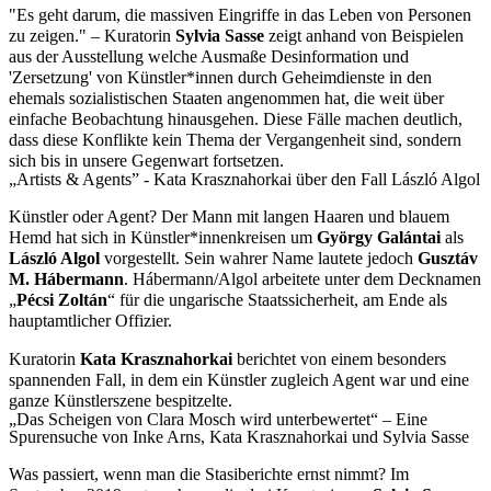
"Es geht darum, die massiven Eingriffe in das Leben von Personen
zu zeigen." – Kuratorin
Sylvia Sasse
zeigt anhand von Beispielen
aus der Ausstellung welche Ausmaße Desinformation und
'Zersetzung' von Künstler*innen durch Geheimdienste in den
ehemals sozialistischen Staaten angenommen hat, die weit über
einfache Beobachtung hinausgehen. Diese Fälle machen deutlich,
dass diese Konflikte kein Thema der Vergangenheit sind, sondern
sich bis in unsere Gegenwart fortsetzen.
„Artists & Agents” - Kata Krasznahorkai über den Fall László Algol
Künstler oder Agent? Der Mann mit langen Haaren und blauem
Hemd hat sich in Künstler*innen­kreisen um
György Galántai
als
László Algol
vorgestellt. Sein wahrer Name lautete jedoch
Gusztáv
M. Hábermann
. Hábermann/Algol arbeitete unter dem Decknamen
„
Pécsi Zoltán
“ für die ungarische Staatssicherheit, am Ende als
hauptamtlicher Offizier.
Kuratorin
Kata Krasznahorkai
berichtet von einem besonders
spannenden Fall, in dem ein Künstler zugleich Agent war und eine
ganze Künstlerszene bespitzelte.
„Das Scheigen von Clara Mosch wird unterbewertet“ – Eine
Spurensuche von Inke Arns, Kata Krasznahorkai und Sylvia Sasse
Was passiert, wenn man die Stasiberichte ernst nimmt? Im