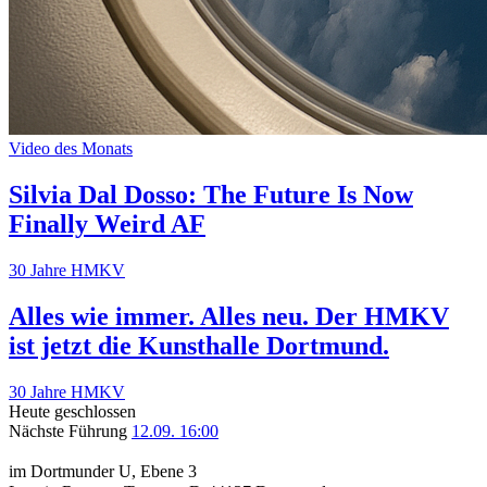
Video des Monats
Silvia Dal Dosso: The Future Is Now
Finally Weird AF
30 Jahre HMKV
Alles wie immer. Alles neu. Der HMKV
ist jetzt die Kunsthalle Dortmund.
30 Jahre HMKV
Heute geschlossen
Nächste Führung
12.09. 16:00
im Dortmunder U, Ebene 3