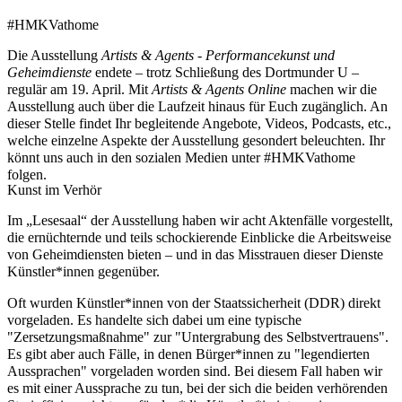
#HMKVathome
Die Ausstellung
Artists & Agents - Performancekunst und
Geheimdienste
endete – trotz Schließung des Dortmunder U –
regulär am 19. April. Mit
Artists & Agents Online
machen wir die
Ausstellung auch über die Laufzeit hinaus für Euch zugänglich. An
dieser Stelle findet Ihr begleitende Angebote, Videos, Podcasts, etc.,
welche einzelne Aspekte der Ausstellung gesondert beleuchten. Ihr
könnt uns auch in den sozialen Medien unter #HMKVathome
folgen.
Kunst im Verhör
Im „Lesesaal“ der Ausstellung haben wir acht Aktenfälle vorgestellt,
die ernüchternde und teils schockierende Einblicke die Arbeitsweise
von Geheimdiensten bieten – und in das Misstrauen dieser Dienste
Künstler*innen gegenüber.
Oft wurden Künstler*innen von der Staatssicherheit (DDR) direkt
vorgeladen. Es handelte sich dabei um eine typische
"Zersetzungsmaßnahme" zur "Untergrabung des Selbstvertrauens".
Es gibt aber auch Fälle, in denen Bürger*innen zu "legendierten
Aussprachen" vorgeladen worden sind. Bei diesem Fall haben wir
es mit einer Aussprache zu tun, bei der sich die beiden verhörenden