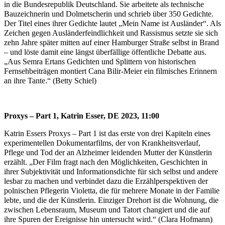
in die Bundesrepublik Deutschland. Sie arbeitete als technische
Bauzeichnerin und Dolmetscherin und schrieb über 350 Gedichte.
Der Titel eines ihrer Gedichte lautet „Mein Name ist Ausländer“. Als
Zeichen gegen Ausländerfeindlichkeit und Rassismus setzte sie sich
zehn Jahre später mitten auf einer Hamburger Straße selbst in Brand
– und löste damit eine längst überfällige öffentliche Debatte aus.
„Aus Semra Ertans Gedichten und Splittern von historischen
Fernsehbeiträgen montiert Cana Bilir-Meier ein filmisches Erinnern
an ihre Tante.“ (Betty Schiel)
Proxys – Part 1, Katrin Esser, DE 2023, 11:00
Katrin Essers Proxys – Part 1 ist das erste von drei Kapiteln eines
experimentellen Dokumentarfilms, der von Krankheitsverlauf,
Pflege und Tod der an Alzheimer leidenden Mutter der Künstlerin
erzählt. „Der Film fragt nach den Möglichkeiten, Geschichten in
ihrer Subjektivität und Informationsdichte für sich selbst und andere
lesbar zu machen und verbindet dazu die Erzählperspektiven der
polnischen Pflegerin Violetta, die für mehrere Monate in der Familie
lebte, und die der Künstlerin. Einziger Drehort ist die Wohnung, die
zwischen Lebensraum, Museum und Tatort changiert und die auf
ihre Spuren der Ereignisse hin untersucht wird.“ (Clara Hofmann)