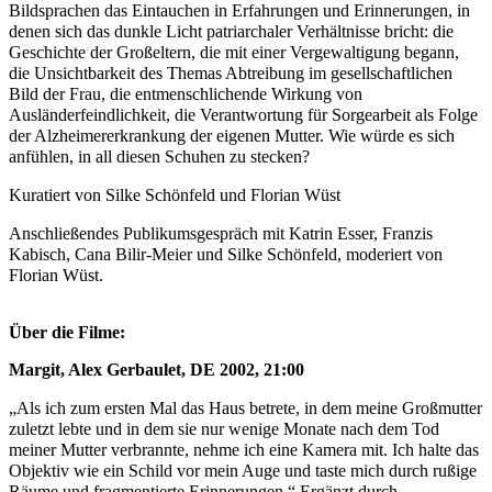
Bildsprachen das Eintauchen in Erfahrungen und Erinnerungen, in
denen sich das dunkle Licht patriarchaler Verhältnisse bricht: die
Geschichte der Großeltern, die mit einer Vergewaltigung begann,
die Unsichtbarkeit des Themas Abtreibung im gesellschaftlichen
Bild der Frau, die entmenschlichende Wirkung von
Ausländerfeindlichkeit, die Verantwortung für Sorgearbeit als Folge
der Alzheimererkrankung der eigenen Mutter. Wie würde es sich
anfühlen, in all diesen Schuhen zu stecken?
Kuratiert von Silke Schönfeld und Florian Wüst
Anschließendes Publikumsgespräch mit Katrin Esser, Franzis
Kabisch, Cana Bilir-Meier und Silke Schönfeld, moderiert von
Florian Wüst.
Über die Filme:
Margit, Alex Gerbaulet, DE 2002, 21:00
„Als ich zum ersten Mal das Haus betrete, in dem meine Großmutter
zuletzt lebte und in dem sie nur wenige Monate nach dem Tod
meiner Mutter verbrannte, nehme ich eine Kamera mit. Ich halte das
Objektiv wie ein Schild vor mein Auge und taste mich durch rußige
Räume und fragmentierte Erinnerungen.“ Ergänzt durch