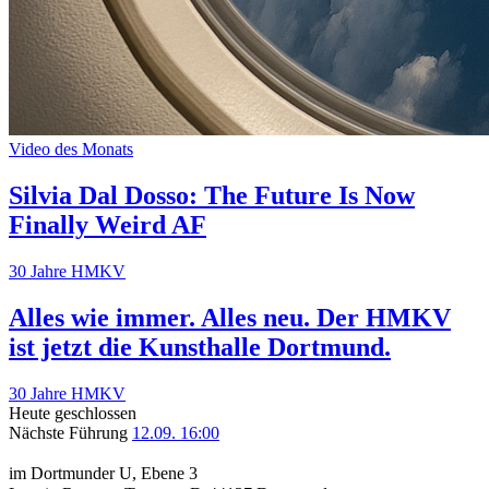
Video des Monats
Silvia Dal Dosso: The Future Is Now
Finally Weird AF
30 Jahre HMKV
Alles wie immer. Alles neu. Der HMKV
ist jetzt die Kunsthalle Dortmund.
30 Jahre HMKV
Heute geschlossen
Nächste Führung
12.09. 16:00
im Dortmunder U, Ebene 3