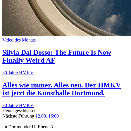
Video des Monats
Silvia Dal Dosso: The Future Is Now
Finally Weird AF
30 Jahre HMKV
Alles wie immer. Alles neu. Der HMKV
ist jetzt die Kunsthalle Dortmund.
30 Jahre HMKV
Heute geschlossen
Nächste Führung
12.09. 16:00
im Dortmunder U, Ebene 3