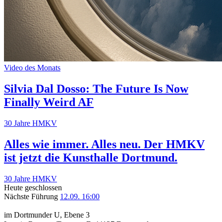
Video des Monats
Silvia Dal Dosso: The Future Is Now
Finally Weird AF
30 Jahre HMKV
Alles wie immer. Alles neu. Der HMKV
ist jetzt die Kunsthalle Dortmund.
30 Jahre HMKV
Heute geschlossen
Nächste Führung
12.09. 16:00
im Dortmunder U, Ebene 3