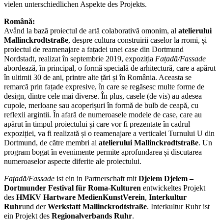
vielen unterschiedlichen Aspekte des Projekts.
Română:
Având la bază proiectul de artă colaborativă omonim, al
atelierului
Mallinckrodtstraße
, despre cultura construirii caselor la rromi, și
proiectul de reamenajare a fațadei unei case din Dortmund
Nordstadt, realizat în septembrie 2019, expoziția
Fațadă/Fassade
abordează, în principal, o formă specială de arhitectură, care a apărut
în ultimii 30 de ani, printre alte țări și în România. Aceasta se
remarcă prin fațade expresive, în care se regăsesc multe forme de
design, dintre cele mai diverse. În plus, casele (de vis) au adesea
cupole, merloane sau acoperișuri în formă de bulb de ceapă, cu
reflexii argintii. În afară de numeroasele modele de case, care au
apărut în timpul proiectului și care vor fi prezentate în cadrul
expoziției, va fi realizată și o reamenajare a verticalei Turnului U din
Dortmund, de către membri ai
atelierului Mallinckrodtstraße
. Un
program bogat în evenimente permite aprofundarea și discutarea
numeroaselor aspecte diferite ale proiectului.
Faţadă/Fassade
ist ein in Partnerschaft mit
Djelem Djelem –
Dortmunder Festival für Roma-Kulturen
entwickeltes Projekt
des
HMKV Hartware MedienKunstVerein
,
Interkultur
Ruhr
und der
Werkstatt Mallinckrodtstraße
. Interkultur Ruhr ist
ein Projekt des
Regionalverbands Ruhr
.