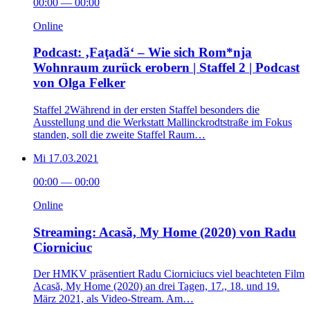
00:00
—
00:00
Online
Podcast: ‚Faţadă‘ – Wie sich Rom*nja
Wohnraum zurück erobern | Staffel 2 | Podcast
von Olga Felker
Staffel 2Während in der ersten Staffel besonders die
Ausstellung und die Werkstatt Mallinckrodtstraße im Fokus
standen, soll die zweite Staffel Raum…
Mi
17.03.2021
00:00
—
00:00
Online
Streaming: Acasă, My Home (2020) von Radu
Ciorniciuc
Der HMKV präsentiert Radu Ciorniciucs viel beachteten Film
Acasă, My Home (2020) an drei Tagen, 17., 18. und 19.
März 2021, als Video-Stream. Am…