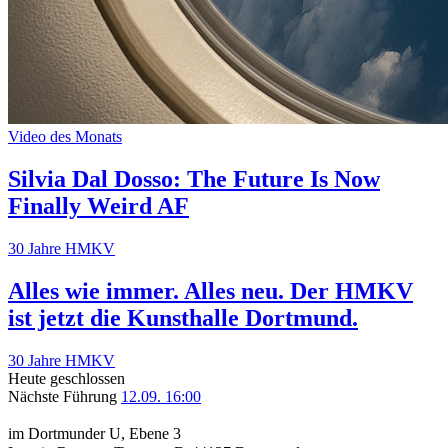
Video des Monats
Silvia Dal Dosso: The Future Is Now
Finally Weird AF
30 Jahre HMKV
Alles wie immer. Alles neu. Der HMKV
ist jetzt die Kunsthalle Dortmund.
30 Jahre HMKV
Heute geschlossen
Nächste Führung
12.09. 16:00
im Dortmunder U, Ebene 3